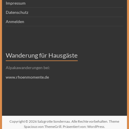
Impressum
Datenschutz
Anmelden
Wanderung für Hausgäste
Alpakawanderungen bei:
www.rhoenmomente.de
Copyright © 2026
Salzgrotte Sondernau
. Alle Rechte vorbehalten. Theme
Spacious
von ThemeGrill. Präsentiert von:
WordPress
.