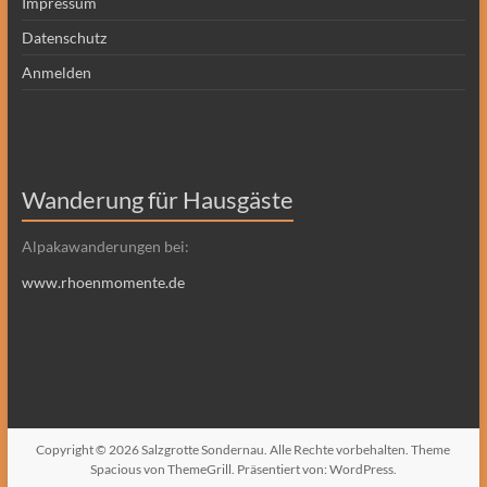
Impressum
Datenschutz
Anmelden
Wanderung für Hausgäste
Alpakawanderungen bei:
www.rhoenmomente.de
Copyright © 2026
Salzgrotte Sondernau
. Alle Rechte vorbehalten. Theme
Spacious
von ThemeGrill. Präsentiert von:
WordPress
.