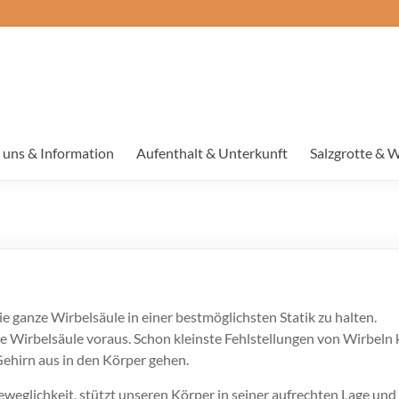
 uns & Information
Aufenthalt & Unterkunft
Salzgrotte & 
die ganze Wirbelsäule in einer bestmöglichsten Statik zu halten.
te Wirbelsäule voraus. Schon kleinste Fehlstellungen von Wirbeln
Gehirn aus in den Körper gehen.
eweglichkeit, stützt unseren Körper in seiner aufrechten Lage un