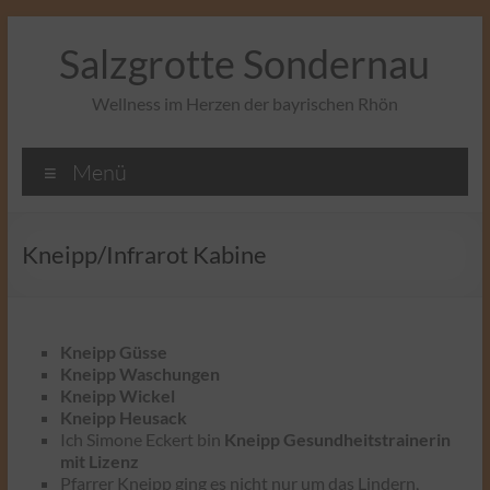
Zum
Inhalt
Salzgrotte Sondernau
springen
Wellness im Herzen der bayrischen Rhön
Menü
Kneipp/Infrarot Kabine
Kneipp Güsse
Kneipp Waschungen
Kneipp Wickel
Kneipp Heusack
Ich Simone Eckert bin
Kneipp Gesundheitstrainerin
mit Lizenz
Pfarrer Kneipp ging es nicht nur um das Lindern,