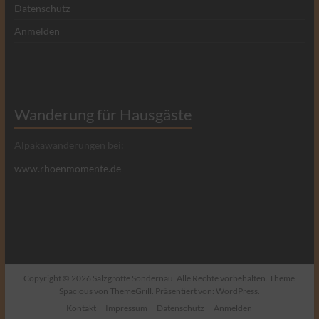
Datenschutz
Anmelden
Wanderung für Hausgäste
Alpakawanderungen bei:
www.rhoenmomente.de
Copyright © 2026
Salzgrotte Sondernau
. Alle Rechte vorbehalten. Theme
Spacious
von ThemeGrill. Präsentiert von:
WordPress
.
Kontakt
Impressum
Datenschutz
Anmelden