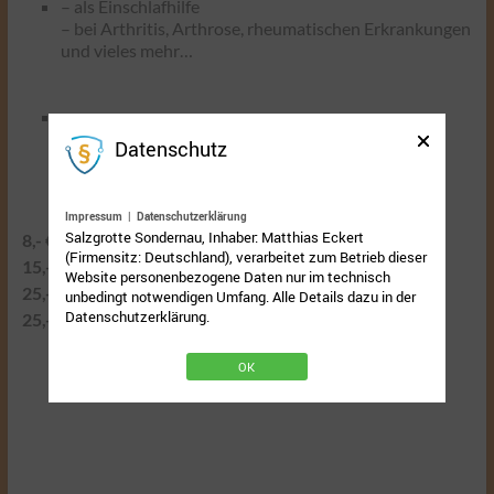
– als Einschlafhilfe
– bei Arthritis, Arthrose, rheumatischen Erkrankungen
und vieles mehr…
Infrarot Kabine
Datenschutz
Infrarot Kabine
15,00 €
Basische Infrarot Anwendung 2 Gänge
30,00 €
Impressum
|
Datenschutzerklärung
Salzgrotte Sondernau, Inhaber: Matthias Eckert
8,- €
(Firmensitz: Deutschland), verarbeitet zum Betrieb dieser
15,- €
Website personenbezogene Daten nur im technisch
25,- €
unbedingt notwendigen Umfang. Alle Details dazu in der
Datenschutzerklärung.
25,- €
OK