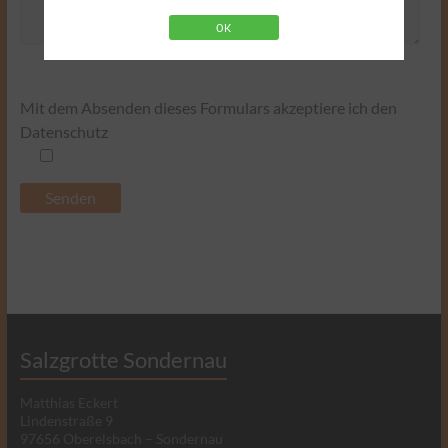
OK
Mit dem Absenden dieses Formulars akzeptiere ich den
Datenschutz
Salzgrotte Sondernau
Matthias Eckert
Lindenstraße 9
97656 Oberelsbach – Sondernau