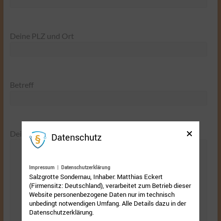
Deine PLZ und Ort
Betreff
Deine Nachricht (optional)
Datenschutz
Impressum
|
Datenschutzerklärung
Salzgrotte Sondernau, Inhaber: Matthias Eckert
(Firmensitz: Deutschland), verarbeitet zum Betrieb dieser
Website personenbezogene Daten nur im technisch
unbedingt notwendigen Umfang. Alle Details dazu in der
Datenschutzerklärung.